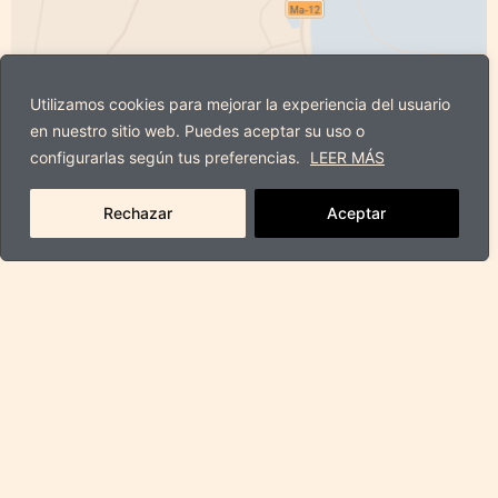
Utilizamos cookies para mejorar la experiencia del usuario
en nuestro sitio web. Puedes aceptar su uso o
configurarlas según tus preferencias.
LEER MÁS
Rechazar
Aceptar
Ver mapa interactivo
F
I
a
n
c
s
e
t
Política de cookies
Política de Privacidad
Aviso Legal
b
a